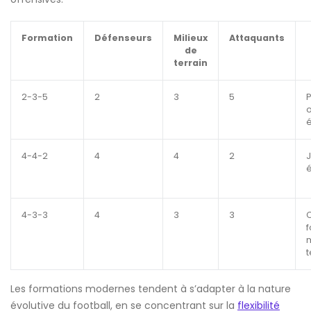
Formation
Défenseurs
Milieux
Attaquants
de
terrain
2-3-5
2
3
5
P
o
4-4-2
4
4
2
é
4-3-3
4
3
3
f
m
t
Les formations modernes tendent à s’adapter à la nature
évolutive du football, en se concentrant sur la
flexibilité