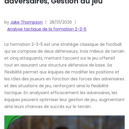
adversaires, Gestion du jeu
by
Jake Thompson
28/01/2026
Analyse tactique de la formation 2-3-5
La formation 2-3-5 est une stratégie classique de football
qui se compose de deux défenseurs, trois milieux de terrain
et cinq attaquants, mettant l’accent sur le jeu offensif
tout en assurant une structure défensive de base. Sa
flexibilité permet aux équipes de modifier les positions et
les rôles des joueurs en fonction des forces des adversaires
et des situations de jeu, renforçant ainsi la flexibilité
tactique. En analysant efficacement les adversaires, les
équipes peuvent optimiser leur gestion de jeu, augmentant
ainsi leurs chances de succès sur le terrain.