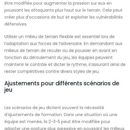
être modifiée pour augmenter la pression sur eux en
poussant les attaquants plus haut sur le terrain. Cela peut
créer plus d’occasions de but et exploiter les vulnérabilités
défensives.
Utiliser un milieu de terrain flexible est essentiel lors de
l’adaptation aux forces de l’adversaire. En demandant aux
milieux de terrain de reculer ou de pousser en avant en
fonction du déroulement du jeu, les équipes peuvent
maintenir le contrôle et dicter le rythme, s’assurant ainsi de
rester compétitives contre divers styles de jeu.
Ajustements pour différents scénarios de
jeu
Les scénarios de jeu dictent souvent la nécessité
d’ajustements de formation. Dans une situation où une
équipe est menée, la 2-3-5 peut être modifiée pour
adopter une posture plus agressive en poussant les milieux