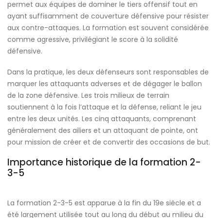
permet aux équipes de dominer le tiers offensif tout en
ayant suffisamment de couverture défensive pour résister
aux contre-attaques. La formation est souvent considérée
comme agressive, privilégiant le score à la solidité
défensive.
Dans la pratique, les deux défenseurs sont responsables de
marquer les attaquants adverses et de dégager le ballon
de la zone défensive. Les trois milieux de terrain
soutiennent à la fois l’attaque et la défense, reliant le jeu
entre les deux unités. Les cinq attaquants, comprenant
généralement des ailiers et un attaquant de pointe, ont
pour mission de créer et de convertir des occasions de but.
Importance historique de la formation 2-
3-5
La formation 2-3-5 est apparue à la fin du 19e siècle et a
été largement utilisée tout au long du début au milieu du