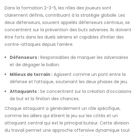
Dans la formation 2-3-5, les rôles des joueurs sont
clairement définis, contribuant à la stratégie globale. Les
deux défenseurs, souvent appelés défenseurs centraux, se
concentrent sur la prévention des buts adverses. Ils doivent
être forts dans les duels aériens et capables d’initier des
contre-attaques depuis l’arrière.
Défenseurs :
Responsables de marquer les adversaires
et de dégager le ballon.
Milieux de terrain :
Agissent comme un pont entre la
défense et l’attaque, soutenant les deux phases de jeu.
Attaquants :
Se concentrent sur la création d’occasions
de but et la finition des chances.
Chaque attaquant a généralement un rôle spécifique,
comme les ailiers qui étirent le jeu sur les côtés et un
attaquant central qui est le principal buteur. Cette division
du travail permet une approche offensive dynamique tout