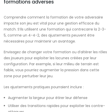
formations adverses
Comprendre comment la formation de votre adversaire
impacte son jeu est vital pour une gestion efficace du
match. S’ils utilisent une formation qui contrecarre la 2-3-
5, comme un 4-4-2, des ajustements peuvent être
nécessaires pour maintenir un avantage.
Envisagez de changer votre formation ou d’altérer les rôles
des joueurs pour exploiter les lacunes créées par leur
configuration. Par exemple, si leur milieu de terrain est
faible, vous pourriez augmenter la pression dans cette
zone pour perturber leur jeu.
Les ajustements pratiques pourraient inclure :
Augmenter la largeur pour étirer leur défense
Utiliser des transitions rapides pour exploiter les contre-
attaques