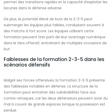
permet des transitions rapides et la capacité d’exploiter les
lacunes dans la défense adverse.
De plus, le potentiel élevé de buts de la 2-3-5 peut
submerger les équipes plus faibles, conduisant souvent à
des matchs à fort score. Les équipes utilisant cette
formation peuvent tirer parti de leur avantage numérique
dans le tiers offensif, entraînant de multiples occasions de
but.
Faiblesses de la formation 2-3-5 dans les
scénarios défensifs
Malgré ses forces offensives, la formation 2-3-5 présente
des faiblesses notables en défense. La structure de la
formation peut entraîner des vulnérabilités face aux
contre-attaques, car les deux défenseurs peuvent avoir du
mal à couvrir de grands espaces lorsque la possession est
perdue.