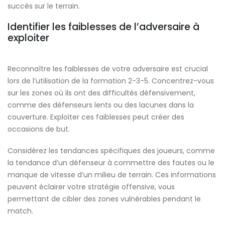
succès sur le terrain.
Identifier les faiblesses de l’adversaire à
exploiter
Reconnaître les faiblesses de votre adversaire est crucial
lors de l’utilisation de la formation 2-3-5. Concentrez-vous
sur les zones où ils ont des difficultés défensivement,
comme des défenseurs lents ou des lacunes dans la
couverture. Exploiter ces faiblesses peut créer des
occasions de but.
Considérez les tendances spécifiques des joueurs, comme
la tendance d’un défenseur à commettre des fautes ou le
manque de vitesse d’un milieu de terrain. Ces informations
peuvent éclairer votre stratégie offensive, vous
permettant de cibler des zones vulnérables pendant le
match.