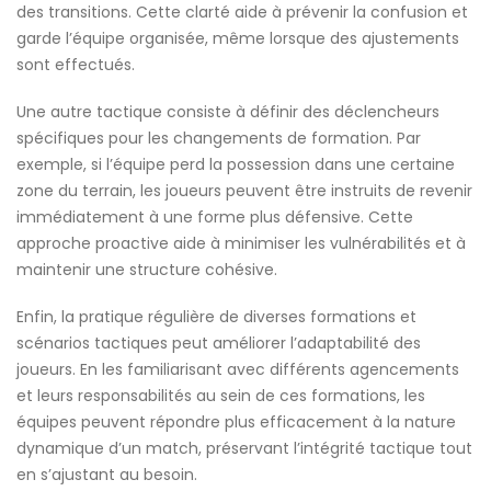
des transitions. Cette clarté aide à prévenir la confusion et
garde l’équipe organisée, même lorsque des ajustements
sont effectués.
Une autre tactique consiste à définir des déclencheurs
spécifiques pour les changements de formation. Par
exemple, si l’équipe perd la possession dans une certaine
zone du terrain, les joueurs peuvent être instruits de revenir
immédiatement à une forme plus défensive. Cette
approche proactive aide à minimiser les vulnérabilités et à
maintenir une structure cohésive.
Enfin, la pratique régulière de diverses formations et
scénarios tactiques peut améliorer l’adaptabilité des
joueurs. En les familiarisant avec différents agencements
et leurs responsabilités au sein de ces formations, les
équipes peuvent répondre plus efficacement à la nature
dynamique d’un match, préservant l’intégrité tactique tout
en s’ajustant au besoin.