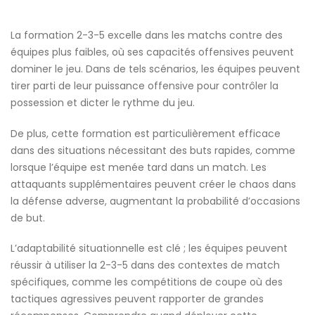
La formation 2-3-5 excelle dans les matchs contre des
équipes plus faibles, où ses capacités offensives peuvent
dominer le jeu. Dans de tels scénarios, les équipes peuvent
tirer parti de leur puissance offensive pour contrôler la
possession et dicter le rythme du jeu.
De plus, cette formation est particulièrement efficace
dans des situations nécessitant des buts rapides, comme
lorsque l’équipe est menée tard dans un match. Les
attaquants supplémentaires peuvent créer le chaos dans
la défense adverse, augmentant la probabilité d’occasions
de but.
L’adaptabilité situationnelle est clé ; les équipes peuvent
réussir à utiliser la 2-3-5 dans des contextes de match
spécifiques, comme les compétitions de coupe où des
tactiques agressives peuvent rapporter de grandes