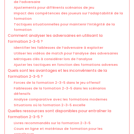
de l’adversaire
Ajustements pour différents scénarios de jeu
Impact des compétences des joueurs sur l’adaptabilité de la
formation
Tactiques situationnelles pour maintenir l’intégrité de la
formation
Comment analyser les adversaires en utilisant la
formation 2-3-5 ?
Identifier les faiblesses de l’adversaire à exploiter
Utiliser les vidéos de match pour l’analyse des adversaires
Métriques clés à considérer lors de l’analyse
Ajuster les tactiques en fonction des formations adverses
Quels sont les avantages et les inconvénients de la
formation 2-3-5 ?
Forces de la formation 2-3-5 dans le jeu offensif
Faiblesses de la formation 2-3-5 dans les scénarios
défensifs
Analyse comparative avec les formations modernes
Situations où la formation 2-3-5 excelle
Quelles ressources sont disponibles pour entraîner la
formation 2-3-5 ?
Livres recommandés sur la formation 2-3-5
Cours en ligne et matériaux de formation pour les
entraîneurs