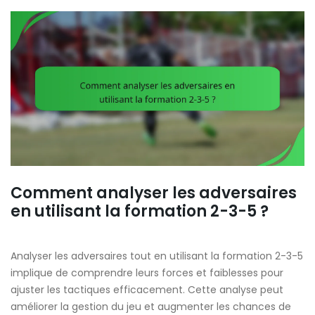
Comment analyser les adversaires
en utilisant la formation 2-3-5 ?
Analyser les adversaires tout en utilisant la formation 2-3-5
implique de comprendre leurs forces et faiblesses pour
ajuster les tactiques efficacement. Cette analyse peut
améliorer la gestion du jeu et augmenter les chances de