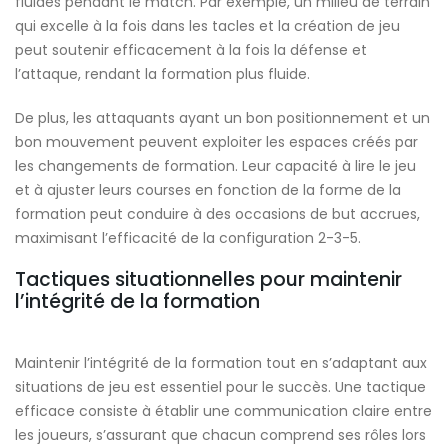
fluides pendant le match. Par exemple, un milieu de terrain
qui excelle à la fois dans les tacles et la création de jeu
peut soutenir efficacement à la fois la défense et
l’attaque, rendant la formation plus fluide.
De plus, les attaquants ayant un bon positionnement et un
bon mouvement peuvent exploiter les espaces créés par
les changements de formation. Leur capacité à lire le jeu
et à ajuster leurs courses en fonction de la forme de la
formation peut conduire à des occasions de but accrues,
maximisant l’efficacité de la configuration 2-3-5.
Tactiques situationnelles pour maintenir
l’intégrité de la formation
Maintenir l’intégrité de la formation tout en s’adaptant aux
situations de jeu est essentiel pour le succès. Une tactique
efficace consiste à établir une communication claire entre
les joueurs, s’assurant que chacun comprend ses rôles lors