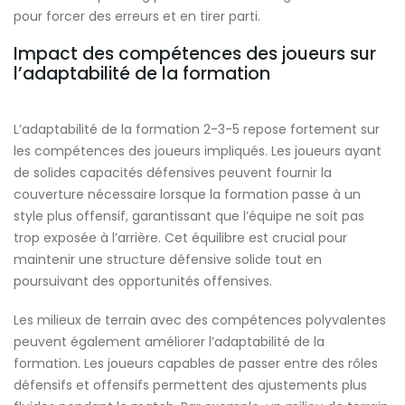
pour forcer des erreurs et en tirer parti.
Impact des compétences des joueurs sur
l’adaptabilité de la formation
L’adaptabilité de la formation 2-3-5 repose fortement sur
les compétences des joueurs impliqués. Les joueurs ayant
de solides capacités défensives peuvent fournir la
couverture nécessaire lorsque la formation passe à un
style plus offensif, garantissant que l’équipe ne soit pas
trop exposée à l’arrière. Cet équilibre est crucial pour
maintenir une structure défensive solide tout en
poursuivant des opportunités offensives.
Les milieux de terrain avec des compétences polyvalentes
peuvent également améliorer l’adaptabilité de la
formation. Les joueurs capables de passer entre des rôles
défensifs et offensifs permettent des ajustements plus