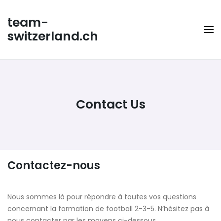
Skip
to
team-
content
switzerland.ch
Contact Us
Contactez-nous
Nous sommes là pour répondre à toutes vos questions
concernant la formation de football 2-3-5. N’hésitez pas à
nous contacter par les moyens ci-dessous.