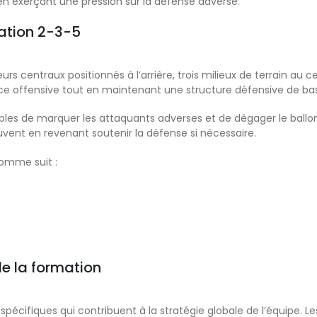
 en exerçant une pression sur la défense adverse.
ation 2-3-5
s centraux positionnés à l’arrière, trois milieux de terrain au ce
e offensive tout en maintenant une structure défensive de ba
les de marquer les attaquants adverses et de dégager le ball
souvent en revenant soutenir la défense si nécessaire.
omme suit :
de la formation
spécifiques qui contribuent à la stratégie globale de l’équipe. L