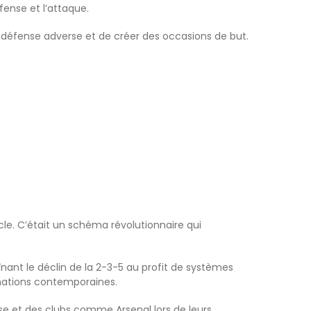
fense et l’attaque.
la défense adverse et de créer des occasions de but.
cle. C’était un schéma révolutionnaire qui
nant le déclin de la 2-3-5 au profit de systèmes
mations contemporaines.
ise et des clubs comme Arsenal lors de leurs