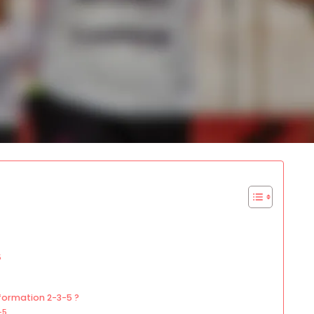
5
formation 2-3-5 ?
-5