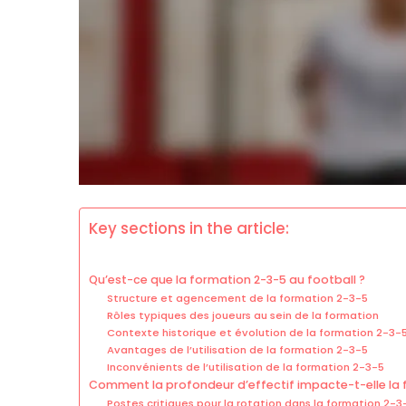
Key sections in the article:
Qu’est-ce que la formation 2-3-5 au football ?
Structure et agencement de la formation 2-3-5
Rôles typiques des joueurs au sein de la formation
Contexte historique et évolution de la formation 2-3-
Avantages de l’utilisation de la formation 2-3-5
Inconvénients de l’utilisation de la formation 2-3-5
Comment la profondeur d’effectif impacte-t-elle la 
Postes critiques pour la rotation dans la formation 2-3