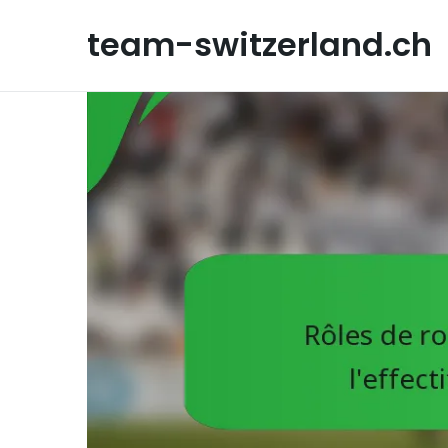
Skip
to
team-switzerland.ch
content