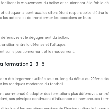
 facilitent le mouvement du ballon et soutiennent à la fois la dé
 et attaquants centraux, les ailiers étant responsables d’étirer 
 les actions et de transformer les occasions en buts.
 défensives et le dégagement du ballon.
transition entre la défense et l’attaque.
ent sur le positionnement et le mouvement.
 la formation 2-3-5
 et a été largement utilisée tout au long du début du 20ème siè
ner les tactiques modernes du football.
s ont commencé à adopter des formations plus défensives, entraî
dant, ses principes continuent d’influencer de nombreuses for
-3-5 incluent les premières versions de l’équipe nationale hongro